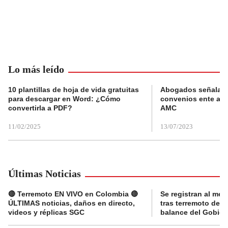
Lo más leído
10 plantillas de hoja de vida gratuitas
Abogados señalan 
para descargar en Word: ¿Cómo
convenios ente alc
convertirla a PDF?
AMC
11/02/2025
13/07/2023
Últimas Noticias
🔴 Terremoto EN VIVO en Colombia 🔴
Se registran al me
ÚLTIMAS noticias, daños en directo,
tras terremoto de 7
videos y réplicas SGC
balance del Gobier