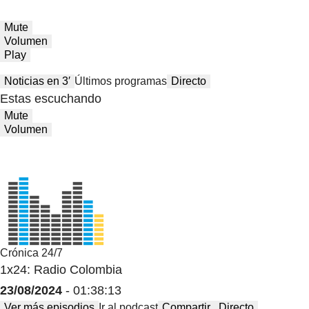
Mute
Volumen
Play
Noticias en 3′
Últimos programas
Directo
Estas escuchando
Mute
Volumen
Crónica 24/7
1x24: Radio Colombia
23/08/2024
- 01:38:13
Ver más episodios
Ir al podcast
Compartir
Directo