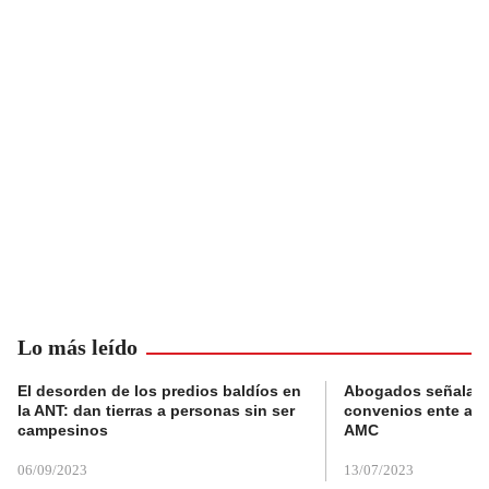
Lo más leído
El desorden de los predios baldíos en
Abogados señalan 
la ANT: dan tierras a personas sin ser
convenios ente alc
campesinos
AMC
06/09/2023
13/07/2023