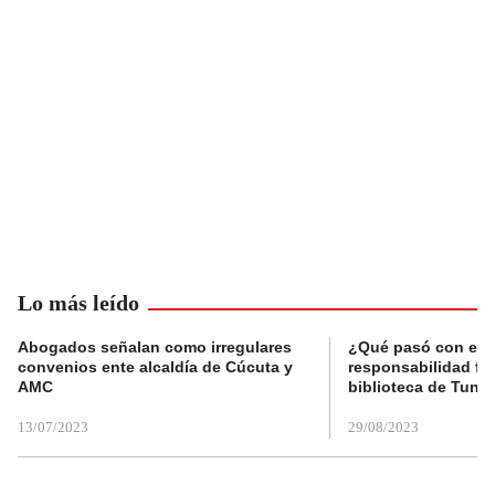
Lo más leído
Abogados señalan como irregulares
¿Qué pasó con el 
convenios ente alcaldía de Cúcuta y
responsabilidad fis
AMC
biblioteca de Tunja
13/07/2023
29/08/2023