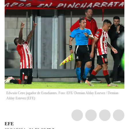
Edwuin Cetre jugador de Estudiantes. Foto: EFE/ Demian Alday Estevez
/
Demian
Alday Estevez
(
EFE
)
EFE