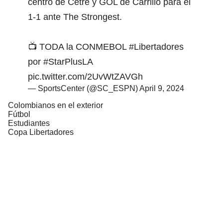
centro de Cetré y GOL de Carrillo para el
1-1 ante The Strongest.
📺 TODA la CONMEBOL
#Libertadores
por
#StarPlusLA
pic.twitter.com/2UvWtZAVGh
— SportsCenter (@SC_ESPN)
April 9, 2024
Colombianos en el exterior
Fútbol
Estudiantes
Copa Libertadores