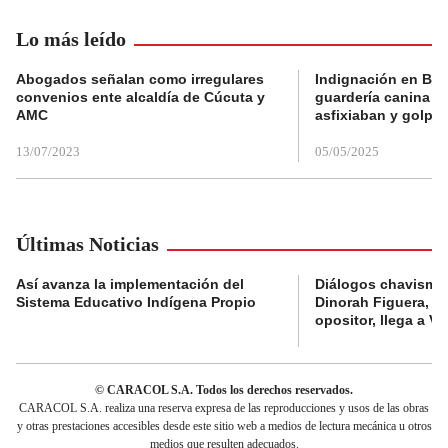
Lo más leído
Abogados señalan como irregulares
Indignación en Bog
convenios ente alcaldía de Cúcuta y
guardería canina e
AMC
asfixiaban y golpe
13/07/2023
05/05/2025
Últimas Noticias
Así avanza la implementación del
Diálogos chavismo 
Sistema Educativo Indígena Propio
Dinorah Figuera, lí
opositor, llega a V
© CARACOL S.A. Todos los derechos reservados.
CARACOL S.A. realiza una reserva expresa de las reproducciones y usos de las obras
y otras prestaciones accesibles desde este sitio web a medios de lectura mecánica u otros
medios que resulten adecuados.