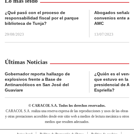
Lo más leído
¿Qué pasó con el proceso de
Abogados señalan 
responsabilidad fiscal por el parque
convenios ente alc
biblioteca de Tunja?
AMC
29/08/2023
13/07/2023
Últimas Noticias
Gobernador reporta hallazgo de
¿Quién es el vende
explosivos frente a Base de
que estuvo en la p
Antinarcóticos en San José del
presidencial de Abe
Guaviare
Espriella?
© CARACOL S.A. Todos los derechos reservados.
CARACOL S.A. realiza una reserva expresa de las reproducciones y usos de las obras
y otras prestaciones accesibles desde este sitio web a medios de lectura mecánica u otros
medios que resulten adecuados.