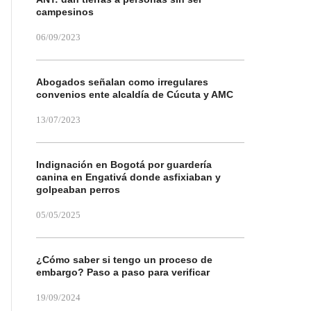
campesinos
06/09/2023
Abogados señalan como irregulares
convenios ente alcaldía de Cúcuta y AMC
13/07/2023
Indignación en Bogotá por guardería
canina en Engativá donde asfixiaban y
golpeaban perros
05/05/2025
¿Cómo saber si tengo un proceso de
embargo? Paso a paso para verificar
19/09/2024