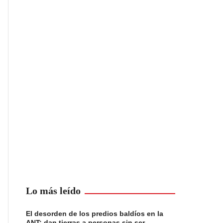
Lo más leído
El desorden de los predios baldíos en la
ANT: dan tierras a personas sin ser