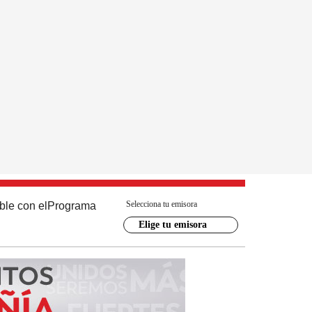
Selecciona tu emisora
ble con el
Programa
Elige tu emisora