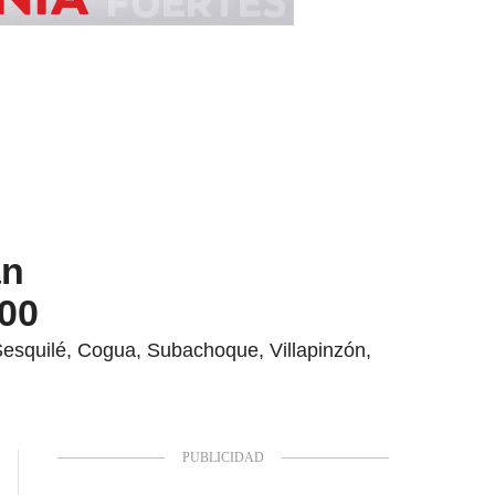
án
100
esquilé, Cogua, Subachoque, Villapinzón,