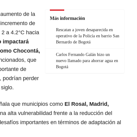
l aumento de la
Más información
 incremento de
Rescatan a joven desaparecida en
 2 a 4.2°C hacia
operativo de la Policía en barrio San
 impactará
Bernardo de Bogotá
como Chocontá,
Carlos Fernando Galán hizo un
encionados, que
nuevo llamado para ahorrar agua en
Bogotá
portante de
 podrían perder
siglo.
señala que municipios como
El Rosal, Madrid,
na alta vulnerabilidad frente a la reducción del
 desafíos importantes en términos de adaptación al