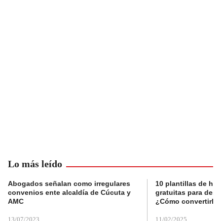
Lo más leído
Abogados señalan como irregulares
10 plantillas de hoj
convenios ente alcaldía de Cúcuta y
gratuitas para des
AMC
¿Cómo convertirla
13/07/2023
11/02/2025