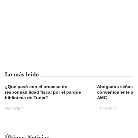
Lo más leído
¿Qué pasó con el proceso de
Abogados señalan 
responsabilidad fiscal por el parque
convenios ente alc
biblioteca de Tunja?
AMC
29/08/2023
13/07/2023
Últimas Noticias