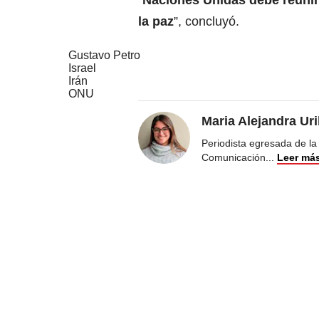
“
Naciones Unidas debe reunir
la paz
”, concluyó.
Gustavo Petro
Israel
Irán
ONU
Maria Alejandra Ur
Periodista egresada de la
Comunicación
...
Leer má