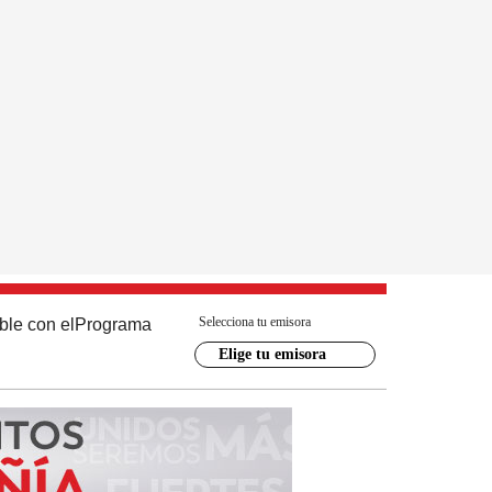
Selecciona tu emisora
ble con el
Programa
Elige tu emisora