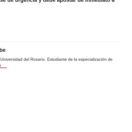
se de urgencia y debe apostar de inmediato a
ibe
 Universidad del Rosario. Estudiante de la especialización de
s