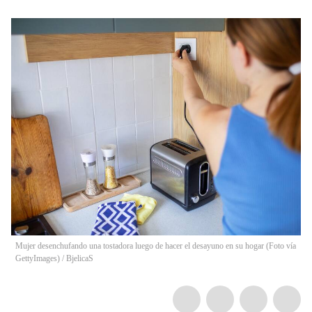
Mujer desenchufando una tostadora luego de hacer el desayuno en su hogar (Foto vía
GettyImages)
/
BjelicaS