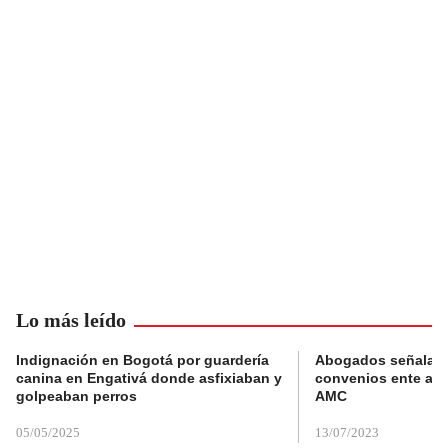
Lo más leído
Indignación en Bogotá por guardería
Abogados señalan 
canina en Engativá donde asfixiaban y
convenios ente alc
golpeaban perros
AMC
05/05/2025
13/07/2023