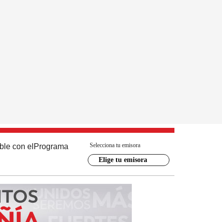
Selecciona tu emisora
ble con el
Programa
Elige tu emisora