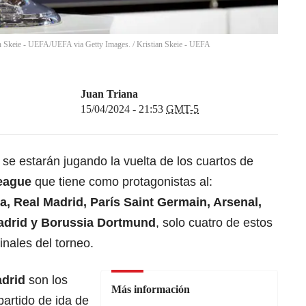
n Skeie - UEFA/UEFA via Getty Images.
/
Kristian Skeie - UEFA
Juan Triana
15/04/2024 - 21:53
GMT-5
 se estarán jugando la vuelta de los cuartos de
eague
que tiene como protagonistas al:
na
,
Real Madrid
, París Saint Germain, Arsenal,
Madrid y Borussia Dortmund
, solo cuatro de estos
inales del torneo.
adrid
son los
Más información
artido de ida de