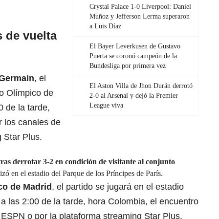
Crystal Palace 1-0 Liverpool: Daniel
Muñoz y Jefferson Lerma superaron
a Luis Díaz
s de vuelta
l
El Bayer Leverkusen de Gustavo
Puerta se coronó campeón de la
Bundesliga por primera vez
 Germain
, el
El Aston Villa de Jhon Durán derrotó
io Olímpico de
2-0 al Arsenal y dejó la Premier
League viva
 de la tarde,
r los canales de
 Star Plus.
tras derrotar 3-2 en condición de visitante al conjunto
izó en el estadio del Parque de los Príncipes de París.
ico de Madrid
, el partido se jugará en el estadio
 las 2:00 de la tarde, hora Colombia, el encuentro
 ESPN o por la plataforma streaming Star Plus.