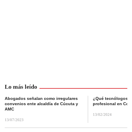
Lo más leído
Abogados señalan como irregulares
¿Qué tecnólogos re
convenios ente alcaldía de Cúcuta y
profesional en Col
AMC
13/02/2024
13/07/2023