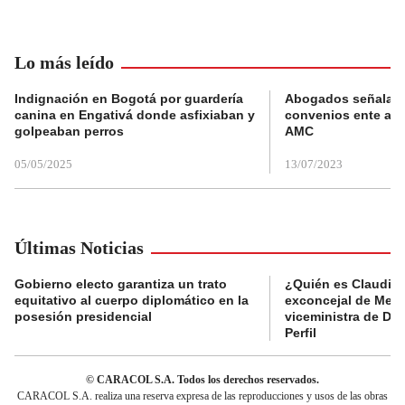
Lo más leído
Indignación en Bogotá por guardería
Abogados señalan 
canina en Engativá donde asfixiaban y
convenios ente alc
golpeaban perros
AMC
05/05/2025
13/07/2023
Últimas Noticias
Gobierno electo garantiza un trato
¿Quién es Claudia C
equitativo al cuerpo diplomático en la
exconcejal de Mede
posesión presidencial
viceministra de De
Perfil
© CARACOL S.A. Todos los derechos reservados.
CARACOL S.A. realiza una reserva expresa de las reproducciones y usos de las obras