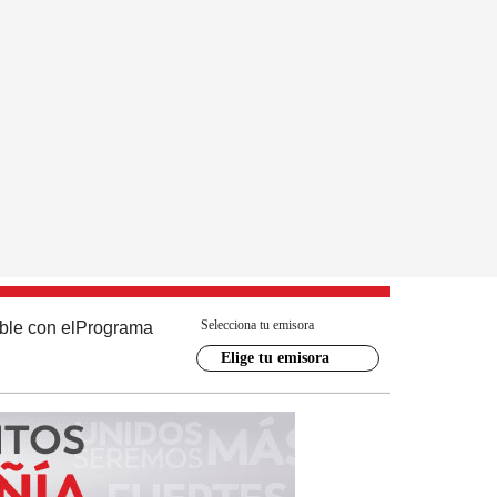
Selecciona tu emisora
ble con el
Programa
Elige tu emisora