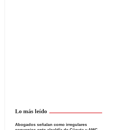
Lo más leído
Abogados señalan como irregulares
convenios ente alcaldía de Cúcuta y AMC