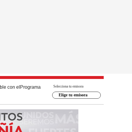
Selecciona tu emisora
ble con el
Programa
Elige tu emisora