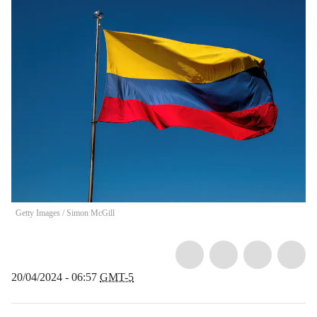
Getty Images
/
Simon McGill
20/04/2024 - 06:57
GMT-5