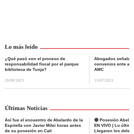
Lo más leído
¿Qué pasó con el proceso de
Abogados señalan 
responsabilidad fiscal por el parque
convenios ente alc
biblioteca de Tunja?
AMC
29/08/2023
13/07/2023
Últimas Noticias
Así fue el encuentro de Abelardo de la
🔴 Posesión Abelard
Espriella con Javier Milei horas antes
EN VIVO | Lo últim
de su posesión en Cali
Llegaron los deleg