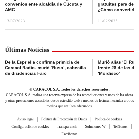
convenios ente alcaldía de Cúcuta y
gratuitas para des
AMC
¿Cómo convertirla
13/07/2023
11/02/2025
Últimas Noticias
De la Espriella confirma primicia de
Murió alias ‘El Ruso
Caracol Radio: murió ‘Ruso’, cabecilla
frente 28 de las di
de disidencias Farc
‘Mordisco’
© CARACOL S.A. Todos los derechos reservados.
CARACOL S.A. realiza una reserva expresa de las reproducciones y usos de las obras
y otras prestaciones accesibles desde este sitio web a medios de lectura mecánica u otros
medios que resulten adecuados.
Aviso legal
Política de Protección de Datos
Política de cookies
Configuración de cookies
Transparencia
Soluciones W
Teléfonos
Escríbanos