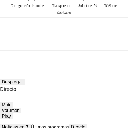
Configuración de cookies
Transparencia
Soluciones W
Teléfonos
Escríbanos
Desplegar
Directo
Mute
Volumen
Play
Noticias en 3′
Últimos programas
Directo