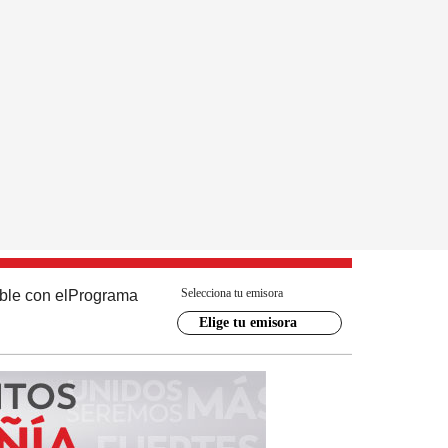
Selecciona tu emisora
ble con el
Programa
Elige tu emisora