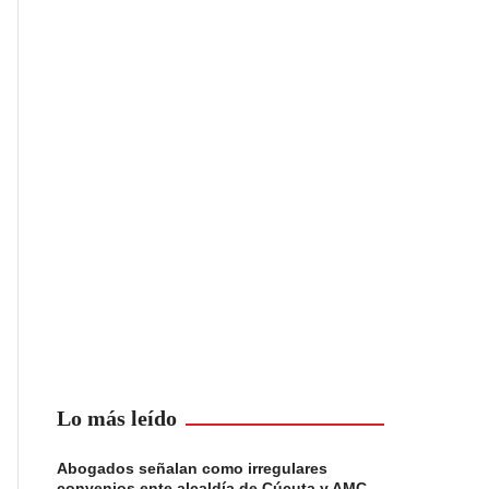
Lo más leído
Abogados señalan como irregulares
convenios ente alcaldía de Cúcuta y AMC