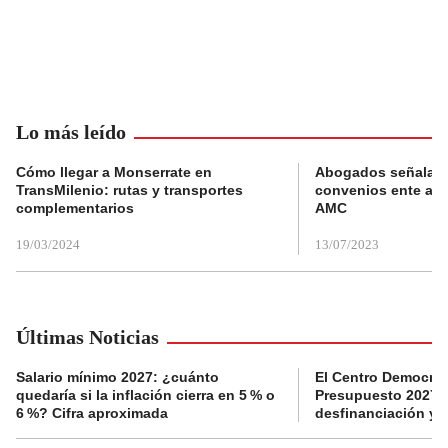
Lo más leído
Cómo llegar a Monserrate en
Abogados señalan 
TransMilenio: rutas y transportes
convenios ente alc
complementarios
AMC
19/03/2024
13/07/2023
Últimas Noticias
Salario mínimo 2027: ¿cuánto
El Centro Democrát
quedaría si la inflación cierra en 5 % o
Presupuesto 2027 p
6 %? Cifra aproximada
desfinanciación y 