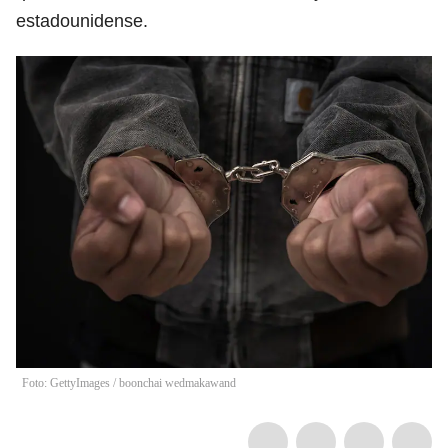
estadounidense.
Foto: GettyImages
/
boonchai wedmakawand