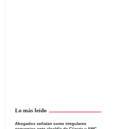
Lo más leído
Abogados señalan como irregulares
convenios ente alcaldía de Cúcuta y AMC