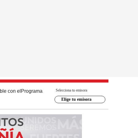
Selecciona tu emisora
ble con el
Programa
Elige tu emisora