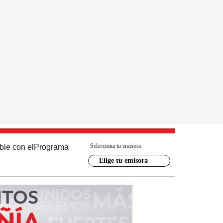
Selecciona tu emisora
ble con el
Programa
Elige tu emisora