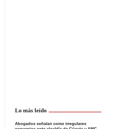
Lo más leído
Abogados señalan como irregulares
convenios ente alcaldía de Cúcuta y AMC