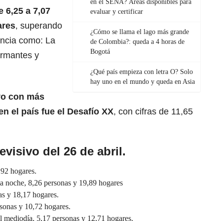
en el SENA? Áreas disponibles para
e 6,25 a 7,07
evaluar y certificar
ares
, superando
¿Cómo se llama el lago más grande
encia como: La
de Colombia?: queda a 4 horas de
Bogotá
ormantes y
¿Qué país empieza con letra O? Solo
hay uno en el mundo y queda en Asia
ivo con más
en el país fue el
Desafío XX
, con cifras de 11,65
evisivo del 26 de abril.
,92 hogares.
la noche, 8,26 personas y 19,89 hogares
s y 18,17 hogares.
sonas y 10,72 hogares.
l mediodía, 5,17 personas y 12,71 hogares.