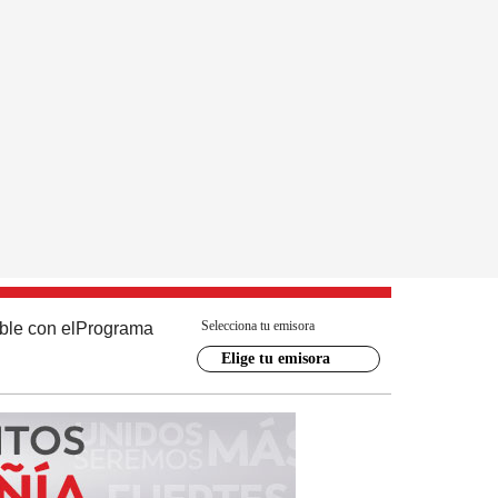
Selecciona tu emisora
ble con el
Programa
Elige tu emisora