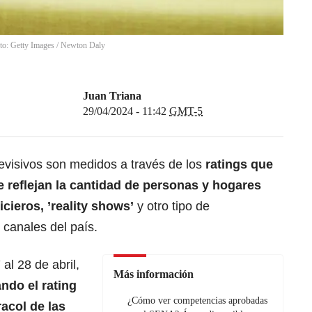
oto: Getty Images
/
Newton Daly
Juan Triana
29/04/2024 - 11:42
GMT-5
evisivos son medidos a través de los
ratings que
e reflejan la cantidad de personas y hogares
ticieros,
’reality shows’
y otro tipo de
 canales del país.
al 28 de abril,
Más información
ando el
rating
¿Cómo ver competencias aprobadas
racol de las