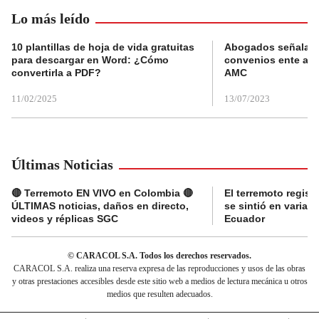
Lo más leído
10 plantillas de hoja de vida gratuitas
Abogados señalan 
para descargar en Word: ¿Cómo
convenios ente alc
convertirla a PDF?
AMC
11/02/2025
13/07/2023
Últimas Noticias
🔴 Terremoto EN VIVO en Colombia 🔴
El terremoto regis
ÚLTIMAS noticias, daños en directo,
se sintió en varias
videos y réplicas SGC
Ecuador
© CARACOL S.A. Todos los derechos reservados.
CARACOL S.A. realiza una reserva expresa de las reproducciones y usos de las obras
y otras prestaciones accesibles desde este sitio web a medios de lectura mecánica u otros
medios que resulten adecuados.