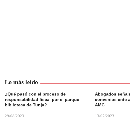
Lo más leído
¿Qué pasó con el proceso de
Abogados señalan 
responsabilidad fiscal por el parque
convenios ente alc
biblioteca de Tunja?
AMC
29/08/2023
13/07/2023