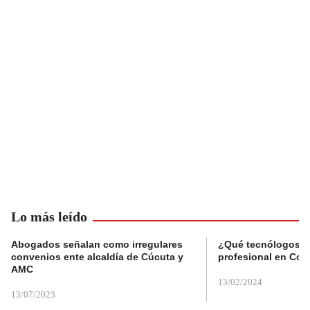
Lo más leído
Abogados señalan como irregulares
¿Qué tecnólogos re
convenios ente alcaldía de Cúcuta y
profesional en Col
AMC
13/02/2024
13/07/2023