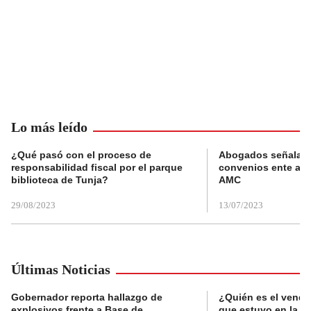
Lo más leído
¿Qué pasó con el proceso de
Abogados señalan 
responsabilidad fiscal por el parque
convenios ente alc
biblioteca de Tunja?
AMC
29/08/2023
13/07/2023
Últimas Noticias
Gobernador reporta hallazgo de
¿Quién es el vende
explosivos frente a Base de
que estuvo en la p