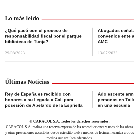
Lo más leído
¿Qué pasó con el proceso de
Abogados señalan 
responsabilidad fiscal por el parque
convenios ente alc
biblioteca de Tunja?
AMC
29/08/2023
13/07/2023
Últimas Noticias
Rey de España es recibido con
Adolescente armad
honores a su llegada a Cali para
personas en Tailand
posesión de Abelardo de la Espriella
en una escuela
© CARACOL S.A. Todos los derechos reservados.
CARACOL S.A. realiza una reserva expresa de las reproducciones y usos de las obras
y otras prestaciones accesibles desde este sitio web a medios de lectura mecánica u otros
medios que resulten adecuados.