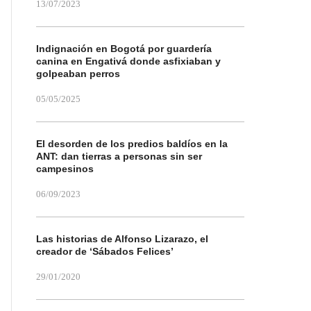
13/07/2023
Indignación en Bogotá por guardería
canina en Engativá donde asfixiaban y
golpeaban perros
05/05/2025
El desorden de los predios baldíos en la
ANT: dan tierras a personas sin ser
campesinos
06/09/2023
Las historias de Alfonso Lizarazo, el
creador de ‘Sábados Felices’
29/01/2020