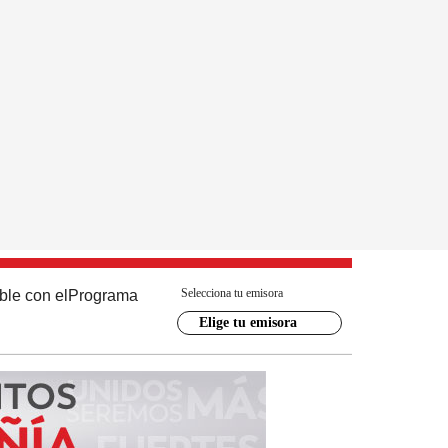
Selecciona tu emisora
ble con el
Programa
Elige tu emisora