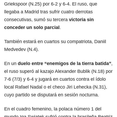
Griekspoor (N.25) por 6-2 y 6-4. El ruso, que
llegaba a Madrid tras sufrir cuatro derrotas
consecutivas, sumó su tercera
victoria sin
conceder un solo parcial
.
También estará en cuartos su compatriota, Daniil
Medvedev (N.4).
En un
duelo entre “
enemigos
de la tierra batida”
,
el ruso superó al kazajo Alexander Bublik (N.18) por
7-6 (7/3) y 6-4 y jugará en cuartos contra el ídolo
local Rafael Nadal o el checo Jiri Lehecka (N.31),
cuyo partido se disputará en sesión nocturna.
En el cuadro femenino, la polaca número 1 del
mundo Iga Swiatek sufrió contra la brasileña Beatriz