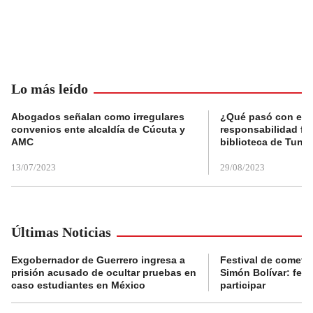
Lo más leído
Abogados señalan como irregulares
¿Qué pasó con el 
convenios ente alcaldía de Cúcuta y
responsabilidad fis
AMC
biblioteca de Tunja
13/07/2023
29/08/2023
Últimas Noticias
Exgobernador de Guerrero ingresa a
Festival de cometa
prisión acusado de ocultar pruebas en
Simón Bolívar: fec
caso estudiantes en México
participar