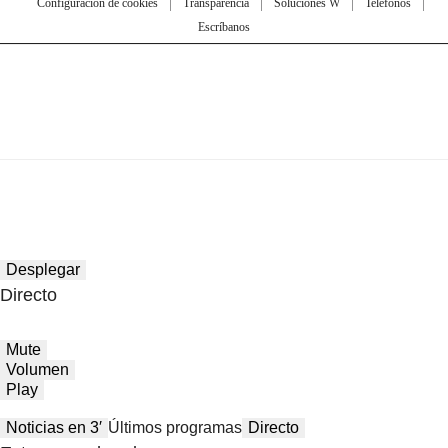
Configuración de cookies
Transparencia
Soluciones W
Teléfonos
Escríbanos
Desplegar
Directo
Mute
Volumen
Play
Noticias en 3′
Últimos programas
Directo