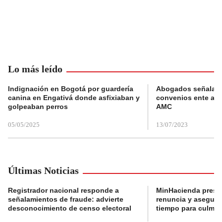
Lo más leído
Indignación en Bogotá por guardería
Abogados señalan 
canina en Engativá donde asfixiaban y
convenios ente alc
golpeaban perros
AMC
05/05/2025
13/07/2023
Últimas Noticias
Registrador nacional responde a
MinHacienda presen
señalamientos de fraude: advierte
renuncia y aseguró
desconocimiento de censo electoral
tiempo para culmina