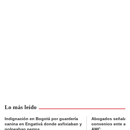
Lo más leído
Indignación en Bogotá por guardería
Abogados señalan 
canina en Engativá donde asfixiaban y
convenios ente alc
golpeaban perros
AMC