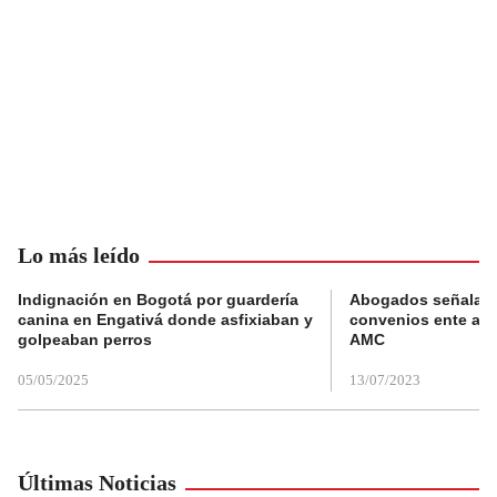
Lo más leído
Indignación en Bogotá por guardería
Abogados señalan 
canina en Engativá donde asfixiaban y
convenios ente alc
golpeaban perros
AMC
05/05/2025
13/07/2023
Últimas Noticias