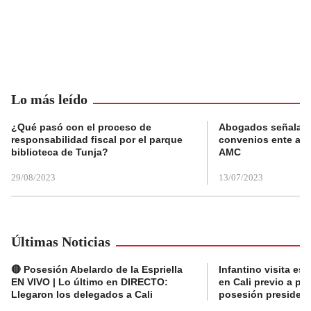
Lo más leído
¿Qué pasó con el proceso de
Abogados señalan 
responsabilidad fiscal por el parque
convenios ente alc
biblioteca de Tunja?
AMC
29/08/2023
13/07/2023
Últimas Noticias
🔴 Posesión Abelardo de la Espriella
Infantino visita es
EN VIVO | Lo último en DIRECTO:
en Cali previo a pa
Llegaron los delegados a Cali
posesión presidenc