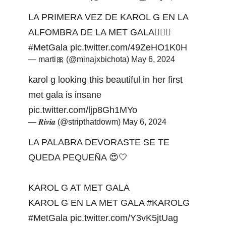
LA PRIMERA VEZ DE KAROL G EN LA
ALFOMBRA DE LA MET GALA🧝🏼‍♀️
#MetGala
pic.twitter.com/49ZeHO1K0H
— marti🎀 (@minajxbichota)
May 6, 2024
karol g looking this beautiful in her first
met gala is insane
pic.twitter.com/ljp8Gh1MYo
— 𝑹𝒊𝒗𝒊𝒂 (@stripthatdowm)
May 6, 2024
LA PALABRA DEVORASTE SE TE
QUEDA PEQUEÑA 😍🤍
KAROL G AT MET GALA
KAROL G EN LA MET GALA
#KAROLG
#MetGala
pic.twitter.com/Y3vK5jtUag