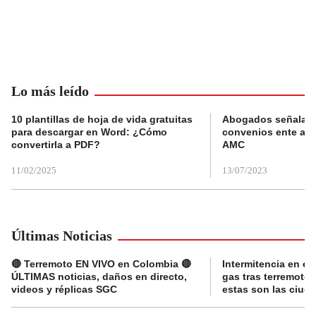
Lo más leído
10 plantillas de hoja de vida gratuitas
Abogados señalan 
para descargar en Word: ¿Cómo
convenios ente alc
convertirla a PDF?
AMC
11/02/2025
13/07/2023
Últimas Noticias
🔴 Terremoto EN VIVO en Colombia 🔴
Intermitencia en el
ÚLTIMAS noticias, daños en directo,
gas tras terremoto
videos y réplicas SGC
estas son las ciud