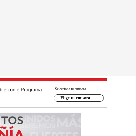
Selecciona tu emisora
ble con el
Programa
Elige tu emisora