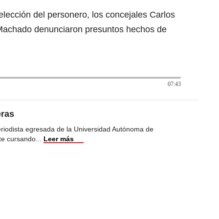
lección del personero, los concejales Carlos
Machado denunciaron presuntos hechos de
07:43
eras
eriodista egresada de la Universidad Autónoma de
te cursando
...
Leer más