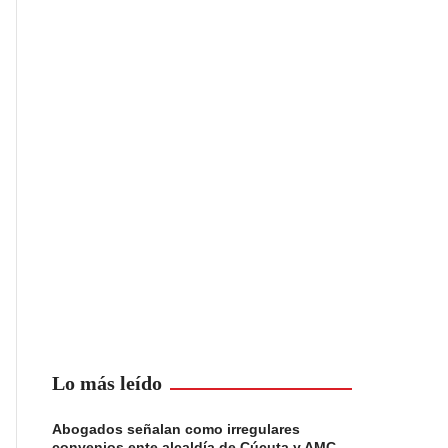
Lo más leído
Abogados señalan como irregulares
convenios ente alcaldía de Cúcuta y AMC