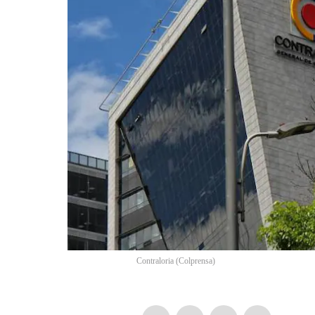
Contraloria
(
Colprensa
)