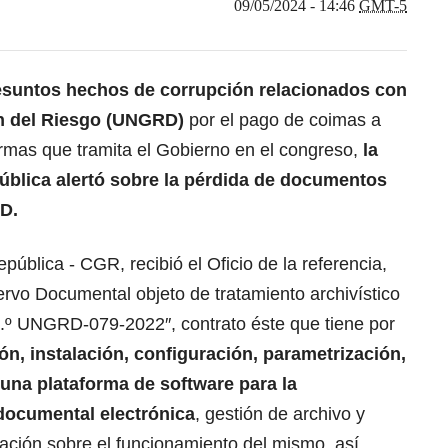
09/05/2024 - 14:46
GMT-5
esuntos
hechos de corrupción relacionados con
ón del Riesgo (UNGRD)
por el pago de coimas a
formas que tramita el Gobierno en el congreso,
la
ública alertó sobre la pérdida de
documentos
RD.
pública - CGR, recibió el Oficio de la referencia,
rvo Documental objeto de tratamiento archivístico
 N.º UNGRD-079-2022″, contrato éste que tiene por
ón, instalación, configuración, parametrización,
una plataforma de software para la
 documental electrónica
, gestión de archivo y
ación sobre el funcionamiento del mismo, así