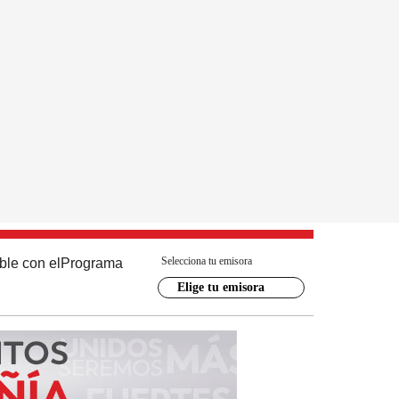
Selecciona tu emisora
ble con el
Programa
Elige tu emisora