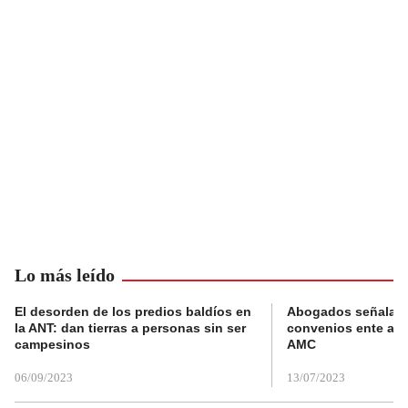
Lo más leído
El desorden de los predios baldíos en
Abogados señalan 
la ANT: dan tierras a personas sin ser
convenios ente alc
campesinos
AMC
06/09/2023
13/07/2023