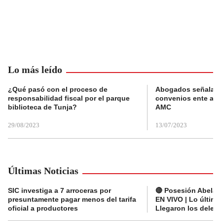
Lo más leído
¿Qué pasó con el proceso de
Abogados señalan 
responsabilidad fiscal por el parque
convenios ente alc
biblioteca de Tunja?
AMC
29/08/2023
13/07/2023
Últimas Noticias
SIC investiga a 7 arroceras por
🔴 Posesión Abelard
presuntamente pagar menos del tarifa
EN VIVO | Lo últim
oficial a productores
Llegaron los deleg