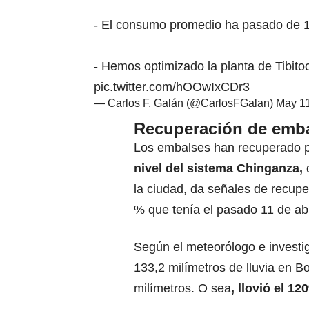
- El consumo promedio ha pasado de 1
- Hemos optimizado la planta de Tibit
pic.twitter.com/hOOwIxCDr3
— Carlos F. Galán (@CarlosFGalan)
May 11
Recuperación de emb
Los embalses han recuperado p
nivel del
sistema Chinganza
,
q
la ciudad, da señales de recupe
% que tenía el pasado 11 de ab
Según el meteorólogo e investi
133,2 milímetros de lluvia en B
milímetros. O sea
, llovió el 12