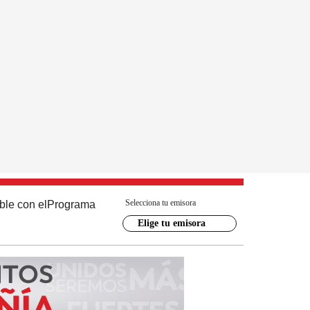
Selecciona tu emisora
ble con el
Programa
Elige tu emisora