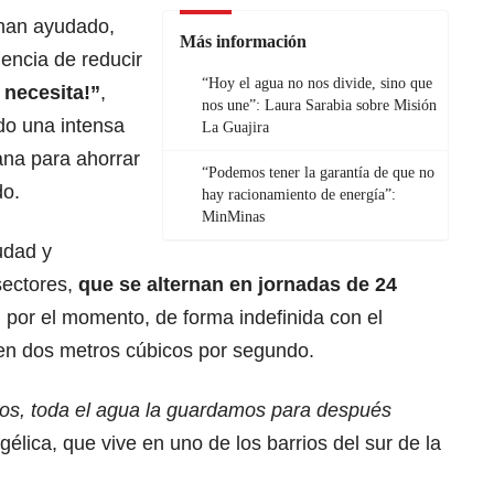
s han ayudado,
Más información
encia de reducir
“Hoy el agua no nos divide, sino que
 necesita!”
,
nos une”: Laura Sarabia sobre Misión
ado una intensa
La Guajira
na para ahorrar
“Podemos tener la garantía de que no
do.
hay racionamiento de energía”:
MinMinas
udad y
sectores,
que se alternan en jornadas de 24
, por el momento, de forma indefinida con el
 en dos metros cúbicos por segundo.
os, toda el agua la guardamos para después
élica, que vive en uno de los barrios del sur de la