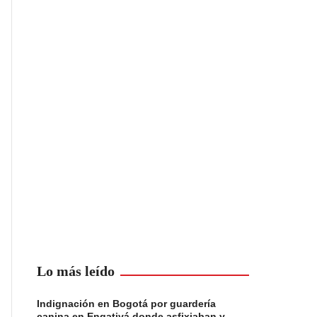
Lo más leído
Indignación en Bogotá por guardería
canina en Engativá donde asfixiaban y