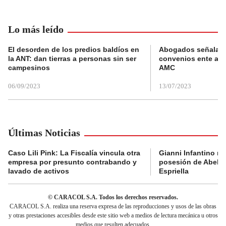
Lo más leído
El desorden de los predios baldíos en
Abogados señalan 
la ANT: dan tierras a personas sin ser
convenios ente alc
campesinos
AMC
06/09/2023
13/07/2023
Últimas Noticias
Caso Lili Pink: La Fiscalía vincula otra
Gianni Infantino no 
empresa por presunto contrabando y
posesión de Abelar
lavado de activos
Espriella
© CARACOL S.A. Todos los derechos reservados.
CARACOL S.A. realiza una reserva expresa de las reproducciones y usos de las obras
y otras prestaciones accesibles desde este sitio web a medios de lectura mecánica u otros
medios que resulten adecuados.