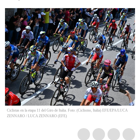
Ciclistas en la etapa 11 del Giro de Italia. Foto: (Ciclismo, Italia) EFE/EPA/LUCA
ZENNARO
/
LUCA ZENNARO
(
EFE
)