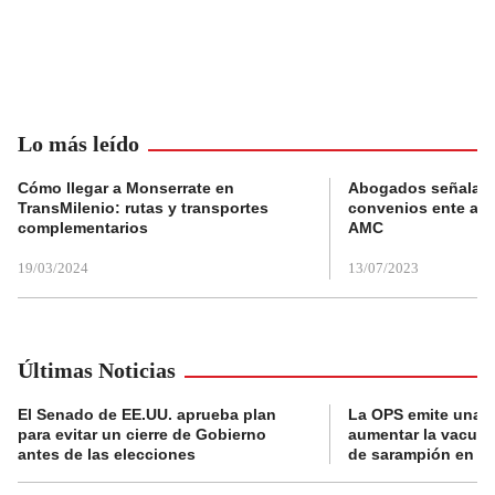
Lo más leído
Cómo llegar a Monserrate en
Abogados señalan 
TransMilenio: rutas y transportes
convenios ente alc
complementarios
AMC
19/03/2024
13/07/2023
Últimas Noticias
El Senado de EE.UU. aprueba plan
La OPS emite una a
para evitar un cierre de Gobierno
aumentar la vacuna
antes de las elecciones
de sarampión en A