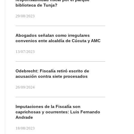
biblioteca de Tunja?
29/08/2023
Abogados señalan como irregulares
convenios ente alcaldía de Cúcuta y AMC
13/07/2023
Odebrecht: Fiscalía retiró escrito de
acusación contra siete procesados
26/09/2024
Imputaciones de la Fiscalía son
caprichosas y ocurrentes: Luis Fernando
Andrade
18/08/2023