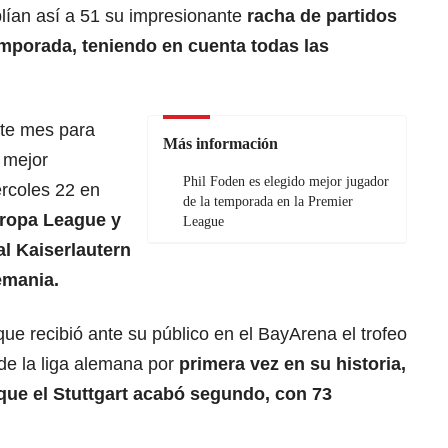
lían así a 51 su impresionante
racha de partidos
emporada, teniendo en cuenta todas las
ste mes para
Más información
a mejor
Phil Foden es elegido mejor jugador
ércoles 22 en
de la temporada en la Premier
ropa League y
League
al Kaiserlautern
emania.
ue recibió ante su público en el BayArena el trofeo
de la liga alemana por
primera vez en su historia,
a que el Stuttgart acabó segundo, con 73