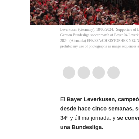
Leverkusen (Germany), 18/05/2024.- Supporters of L
German Bundesliga soccer match of Bayer 04 Leverk
2024. (Alemania) EFE/EPA/CHRISTOPHER NEUN
prohibit any use of photographs as image sequences 
El
Bayer Leverkusen, campeón
desde hace cinco semanas, s
34ª y última jornada, y
se convi
una Bundesliga.