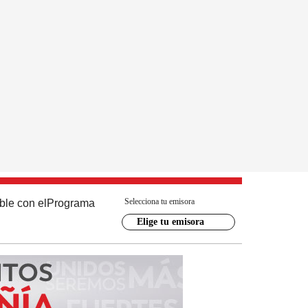
Selecciona tu emisora
ble con el
Programa
Elige tu emisora