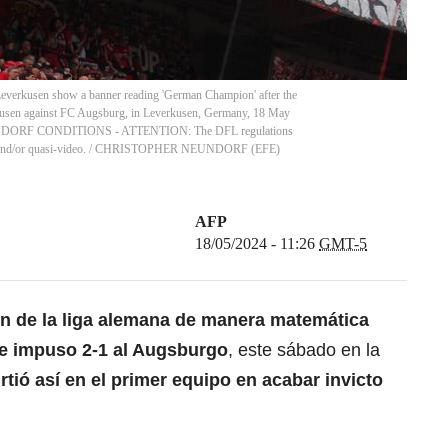
everkusen show a banner reading 'German Champion' after the
usen against FC Augsburg, in Leverkusen, Germany, 18 May
DORF CONDITIONS - ATTENTION: The DFL regulations
and/or quasi-video.
/
CHRISTOPHER NEUNDORF
(
EFE
)
AFP
18/05/2024 - 11:26
GMT-5
 de la liga alemana de manera matemática
e impuso 2-1 al Augsburgo
, este sábado en la
rtió así en el primer equipo en acabar invicto