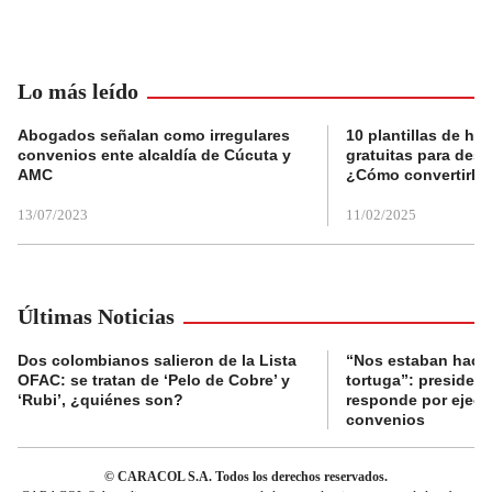
Lo más leído
Abogados señalan como irregulares
10 plantillas de hoj
convenios ente alcaldía de Cúcuta y
gratuitas para des
AMC
¿Cómo convertirla
13/07/2023
11/02/2025
Últimas Noticias
Dos colombianos salieron de la Lista
“Nos estaban haci
OFAC: se tratan de ‘Pelo de Cobre’ y
tortuga”: presiden
‘Rubi’, ¿quiénes son?
responde por ejecu
convenios
© CARACOL S.A. Todos los derechos reservados.