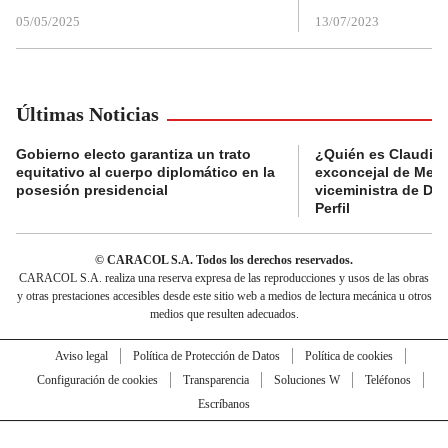
05/05/2025
13/07/2023
Últimas Noticias
Gobierno electo garantiza un trato
¿Quién es Claudia C
equitativo al cuerpo diplomático en la
exconcejal de Mede
posesión presidencial
viceministra de De
Perfil
© CARACOL S.A. Todos los derechos reservados.
CARACOL S.A. realiza una reserva expresa de las reproducciones y usos de las obras
y otras prestaciones accesibles desde este sitio web a medios de lectura mecánica u otros
medios que resulten adecuados.
Aviso legal
Política de Protección de Datos
Política de cookies
Configuración de cookies
Transparencia
Soluciones W
Teléfonos
Escríbanos