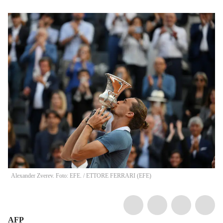
Alexander Zverev. Foto: EFE.
/
ETTORE FERRARI
(
EFE
)
AFP