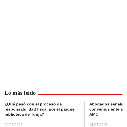
Lo más leído
¿Qué pasó con el proceso de
Abogados señalan 
responsabilidad fiscal por el parque
convenios ente alc
biblioteca de Tunja?
AMC
29/08/2023
13/07/2023